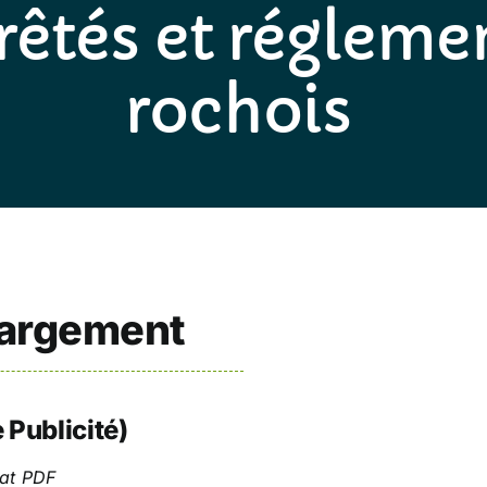
rêtés et régleme
rochois
hargement
 Publicité)
mat PDF