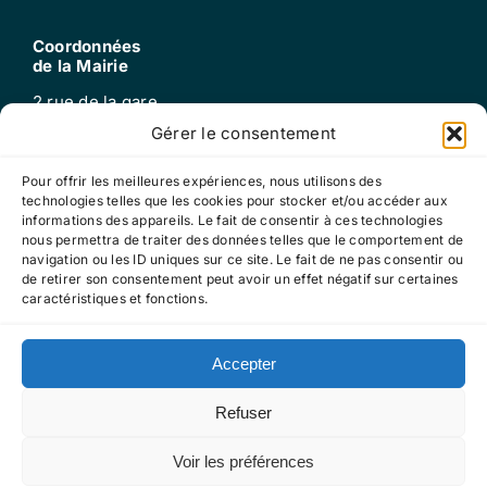
Coordonnées
de la Mairie
2 rue de la gare
25220 Roche-lez-beaupré
Gérer le consentement
Tel : 03 81 60 52 99
mail : mairie@roche-lez-beaupre.fr
Pour offrir les meilleures expériences, nous utilisons des
technologies telles que les cookies pour stocker et/ou accéder aux
informations des appareils. Le fait de consentir à ces technologies
nous permettra de traiter des données telles que le comportement de
Horaires
navigation ou les ID uniques sur ce site. Le fait de ne pas consentir ou
d’ouverture
de retirer son consentement peut avoir un effet négatif sur certaines
caractéristiques et fonctions.
Lundi, mardi, jeudi, vendredi : 13h30-17h30
Mercredi : 9h-12h
Accepter
Refuser
Mentions légales
RGPD
Cookies
Voir les préférences