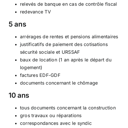
Centre de loisirs
relevés de banque en cas de contrôle fiscal
Maison France Services
Menu restauration scolaire
La mairie
redevance TV
Actes de l’Etat-Civil
Relais Petite Enfance
Conseil municipal
Démarches administratives
5 ans
Les écoles
Séances du conseil municipal
Listes électorales
arrérages de rentes et pensions alimentaires
Conservation des documents
CCAS
Présentation & historique
justificatifs de paiement des cotisations
Maison Ages & Vie
Jumelage Santa Brigida
sécurité sociale et URSSAF
Urbanisme
Services médicaux
Les maires de la commune
baux de location (1 an après le départ du
Collecte des déchets
Présence verte
Petites histoires de Roche
logement)
Déchetterie
factures EDF-GDF
Agenda
Arrêtés et réglements rochois
documents concernant le chômage
Nouveaux rochois
La ludothèque
Etat civil
Horaires utiles
10 ans
Transports en commun
Bulletin municipal
Numéros d’urgences
Plan de la commune
tous documents concernant la construction
Liens utiles
gros travaux ou réparations
correspondances avec le syndic