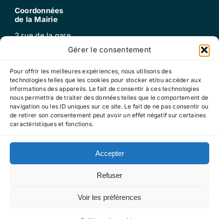
Coordonnées
de la Mairie
2 rue de la gare
25220 Roche-lez-beaupré
Gérer le consentement
Tel : 03 81 60 52 99
mail : mairie@roche-lez-beaupre.fr
Pour offrir les meilleures expériences, nous utilisons des
technologies telles que les cookies pour stocker et/ou accéder aux
informations des appareils. Le fait de consentir à ces technologies
nous permettra de traiter des données telles que le comportement de
Horaires
navigation ou les ID uniques sur ce site. Le fait de ne pas consentir ou
d’ouverture
de retirer son consentement peut avoir un effet négatif sur certaines
caractéristiques et fonctions.
Lundi, mardi, jeudi, vendredi : 13h30-17h30
Mercredi : 9h-12h
Accepter
Refuser
Mentions légales
RGPD
Cookies
Voir les préférences
2024 – Tous droits réservés