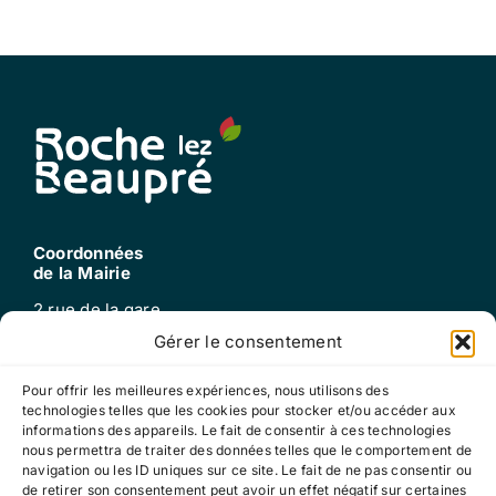
Coordonnées
de la Mairie
2 rue de la gare
25220 Roche-lez-beaupré
Gérer le consentement
Tel : 03 81 60 52 99
mail : mairie@roche-lez-beaupre.fr
Pour offrir les meilleures expériences, nous utilisons des
technologies telles que les cookies pour stocker et/ou accéder aux
informations des appareils. Le fait de consentir à ces technologies
nous permettra de traiter des données telles que le comportement de
Horaires
navigation ou les ID uniques sur ce site. Le fait de ne pas consentir ou
d’ouverture
de retirer son consentement peut avoir un effet négatif sur certaines