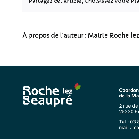
Partagez cet article, Choisissez votre P
À propos de l'auteur :
Mairie Roche le
Coordon
de la Ma
2 rue de
25220 R
Tel : 03 
mail : m