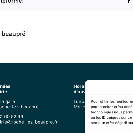
lateforme!
z beaupré
nées
Horaires
irie
d’ouverture
 la gare
Lundi, mardi, jeudi, vendre
Pour offrir les meilleur
oche-lez-beaupré
Mercredi : 9h-12h
pour stocker et/ou accéd
technologies nous perme
81 60 52 99
ou les ID uniques sur ce
airie@roche-lez-beaupre.fr
avoir un effet négatif su