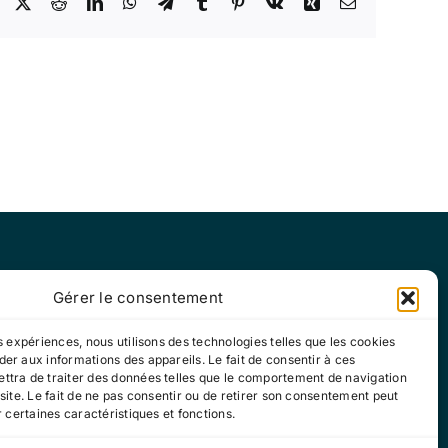
Facebook
X
Reddit
LinkedIn
WhatsApp
Telegram
Tumblr
Pinterest
Vk
Xing
Email
Gérer le consentement
di : 13h30-17h30
es expériences, nous utilisons des technologies telles que les cookies
er aux informations des appareils. Le fait de consentir à ces
ttra de traiter des données telles que le comportement de navigation
 site. Le fait de ne pas consentir ou de retirer son consentement peut
r certaines caractéristiques et fonctions.