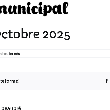
Octobre 2025
sur
ires fermés
Roche
Infos
–
Octobre
lateforme!
2025
z beaupré