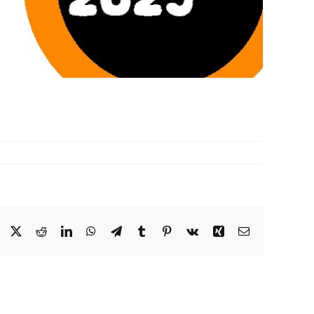
Facebook
X
Reddit
LinkedIn
WhatsApp
Telegram
Tumblr
Pinterest
Vk
Xing
Email