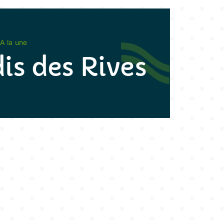
A la une
is des Rives