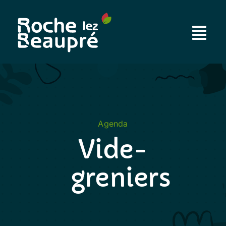
Passer
au
contenu
Agenda
Vide-
greniers