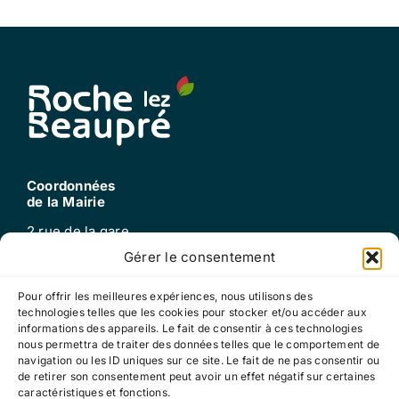
Coordonnées
de la Mairie
2 rue de la gare
25220 Roche-lez-beaupré
Gérer le consentement
Tel : 03 81 60 52 99
mail : mairie@roche-lez-beaupre.fr
Pour offrir les meilleures expériences, nous utilisons des
technologies telles que les cookies pour stocker et/ou accéder aux
informations des appareils. Le fait de consentir à ces technologies
nous permettra de traiter des données telles que le comportement de
Horaires
navigation ou les ID uniques sur ce site. Le fait de ne pas consentir ou
d’ouverture
de retirer son consentement peut avoir un effet négatif sur certaines
caractéristiques et fonctions.
Lundi, mardi, jeudi, vendredi : 13h30-17h30