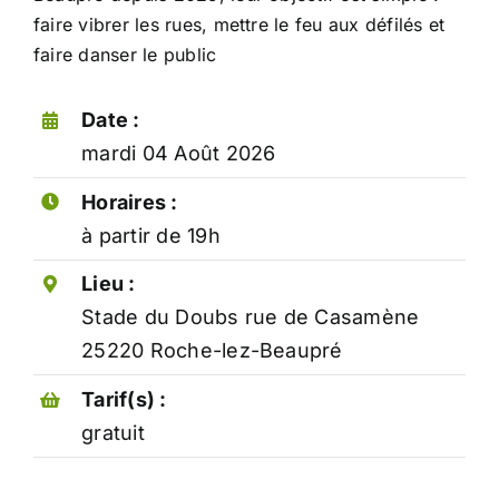
Conseil municipal
Démarches administratives
faire vibrer les rues, mettre le feu aux défilés et
Les écoles
Séances du conseil municipal
Listes électorales
faire danser le public
Conservation des documents
CCAS
Présentation & historique
Date :
Maison Ages & Vie
Jumelage Santa Brigida
Urbanisme
Services médicaux
mardi 04 Août 2026
Les maires de la commune
Collecte des déchets
Présence verte
Petites histoires de Roche
Horaires :
Déchetterie
à partir de 19h
Agenda
Arrêtés et réglements rochois
Nouveaux rochois
La ludothèque
Lieu :
Etat civil
Horaires utiles
Transports en commun
Bulletin municipal
Stade du Doubs rue de Casamène
Numéros d’urgences
Plan de la commune
25220 Roche-lez-Beaupré
Liens utiles
Tarif(s) :
gratuit