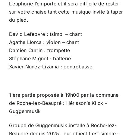
L’euphorie l’emporte et il sera difficile de rester
sur votre chaise tant cette musique invite à taper
du pied.
David Lefebvre : tsimbl – chant
Agathe Llorca : violon – chant
Damien Currin : trompette
Stéphane Mignot : batterie
Xavier Nunez-Lizama : contrebasse
1 ère partie proposée à 19h00 par la commune
de Roche-lez-Beaupré : Hérisson’s Klick –
Guggenmusik
Carte nationale d’identité
Centre de loisirs
Maison France Services
Groupe de Guggenmusik installé à Roche-lez-
Menu restauration scolaire
La mairie
Actes de l’Etat-Civil
Beaupré depuis 2025, leur objectif est simple :
Relais Petite Enfance