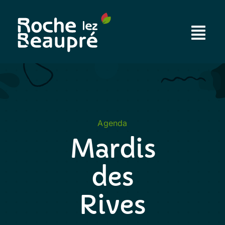
Passer
au
contenu
Agenda
Mardis
des
Rives