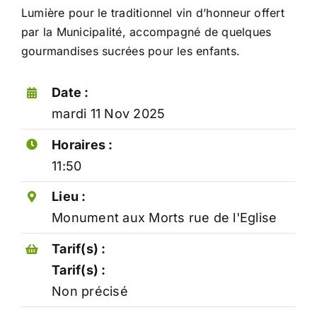
Lumière pour le traditionnel vin d’honneur offert
par la Municipalité, accompagné de quelques
gourmandises sucrées pour les enfants.
Date :
mardi 11 Nov 2025
Carte nationale d’identité
Centre de loisirs
Maison France Services
Horaires :
Menu restauration scolaire
La mairie
Actes de l’Etat-Civil
Relais Petite Enfance
11:50
Conseil municipal
Démarches administratives
Les écoles
Séances du conseil municipal
Lieu :
Listes électorales
Monument aux Morts rue de l'Eglise
Conservation des documents
CCAS
Présentation & historique
Maison Ages & Vie
Tarif(s) :
Jumelage Santa Brigida
Urbanisme
Services médicaux
Tarif(s) :
Les maires de la commune
Collecte des déchets
Présence verte
Petites histoires de Roche
Non précisé
Déchetterie