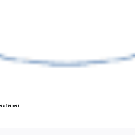
sur
es fermés
Podologue