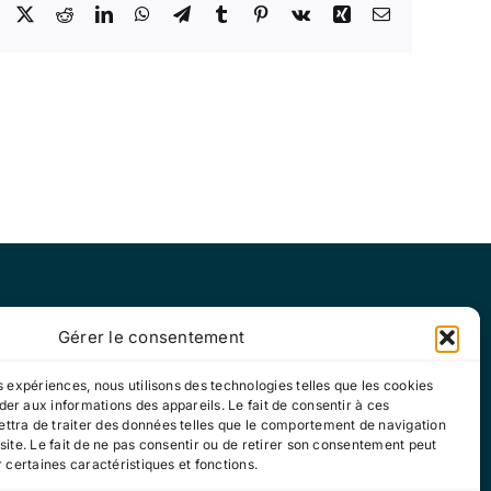
Facebook
X
Reddit
LinkedIn
WhatsApp
Telegram
Tumblr
Pinterest
Vk
Xing
Email
Gérer le consentement
di : 13h30-17h30
es expériences, nous utilisons des technologies telles que les cookies
er aux informations des appareils. Le fait de consentir à ces
ttra de traiter des données telles que le comportement de navigation
 site. Le fait de ne pas consentir ou de retirer son consentement peut
r certaines caractéristiques et fonctions.