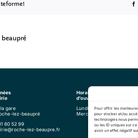
lateforme!
z beaupré
nées
Horaires
irie
d’ouverture
 la gare
Lundi, mardi, jeudi, vendre
Pour offrir les meilleur
oche-lez-beaupré
Mercredi : 9h-12h
pour stocker et/ou accéd
technologies nous perme
81 60 52 99
ou les ID uniques sur ce
airie@roche-lez-beaupre.fr
avoir un effet négatif su