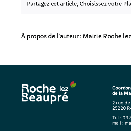
Partagez cet article, Choisissez votre P
À propos de l'auteur :
Mairie Roche le
Coordon
de la Ma
2 rue de
25220 R
Tel : 03 
mail : m