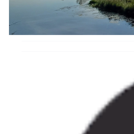
Voir
l'image
agrandie