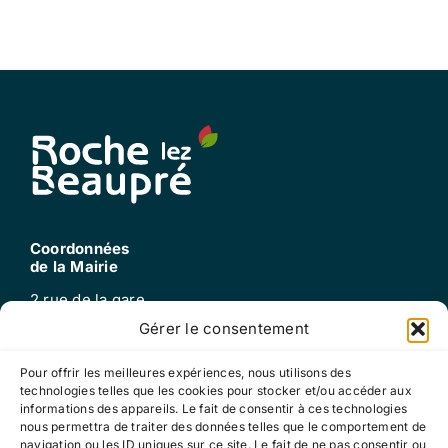
Transports en commun
Bulletin municipal
Numéros d’urgences
Plan de la commune
Liens utiles
Coordonnées
de la Mairie
2 rue de la gare
25220 Roche-lez-beaupré
Gérer le consentement
Tel : 03 81 60 52 99
mail : mairie@roche-lez-beaupre.fr
Pour offrir les meilleures expériences, nous utilisons des
technologies telles que les cookies pour stocker et/ou accéder aux
informations des appareils. Le fait de consentir à ces technologies
nous permettra de traiter des données telles que le comportement de
Horaires
navigation ou les ID uniques sur ce site. Le fait de ne pas consentir ou